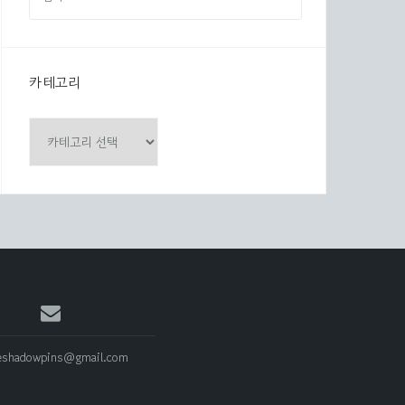
색
:
카테고리
카
테
고
리
eshadowpins@gmail.com