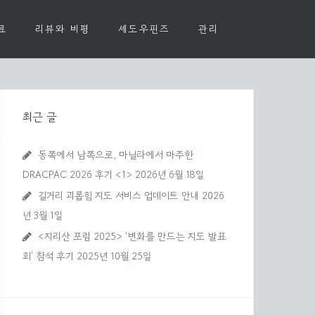
료
리뷰와 비평
셰도우핀즈
관리
최근 글
동쪽에서 남쪽으로, 마닐라에서 마주한
DRACPAC 2026 후기 <1>
2026년 6월 18일
길거리 괴롭힘 지도 서비스 업데이트 안내
2026
년 3월 1일
<지리산 포럼 2025> ‘변화를 만드는 지도 발표
회’ 참석 후기
2025년 10월 25일