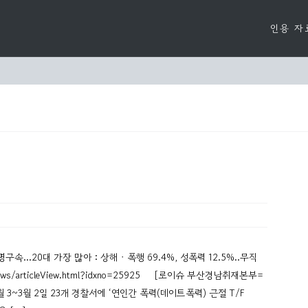
인용 자
명구속…20대 가장 많아 : 상해ㆍ폭행 69.4%, 성폭력 12.5%..무직
kr/news/articleView.html?idxno=25925 [로이슈 부산경남취재본부=
3~3월 2일 23개 경찰서에 ‘연인간 폭력(데이트폭력) 근절 T/F