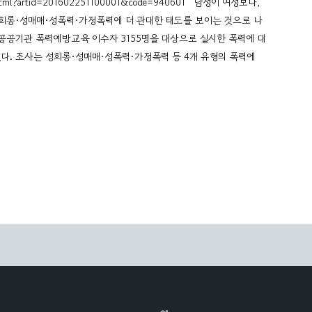
iew.html?artid=201602251100001&code=940601 남성이 여성보다,
희롱·성매매·성폭력·가정폭력에 더 관대한 태도를 보이는 것으로 나
공기관 폭력예방교육 이수자 3155명을 대상으로 실시한 폭력에 대
혔다. 조사는 성희롱·성매매·성폭력·가정폭력 등 4개 유형의 폭력에