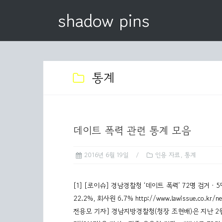
S
shadow pins
k
i
p
t
o
통계
c
o
n
t
데이트 폭력 관련 통계 모음
e
n
2016년 6월 19일
인용 자료
,
통계
t
[1] [로이슈] 경남경찰청 ‘데이트 폭력’ 72명 검거ㆍ5
22.2%, 회사원 6.7% http://www.lawissue.co.
전용모 기자] 경남지방경찰청(청장 조현배)은 지난 2월 