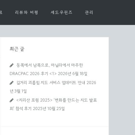
료
리뷰와 비평
셰도우핀즈
관리
최근 글
동쪽에서 남쪽으로, 마닐라에서 마주한
DRACPAC 2026 후기 <1>
2026년 6월 18일
길거리 괴롭힘 지도 서비스 업데이트 안내
2026
년 3월 1일
<지리산 포럼 2025> ‘변화를 만드는 지도 발표
회’ 참석 후기
2025년 10월 25일