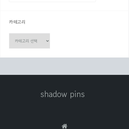
:
카테고리
카
테
고
리
shadow pins