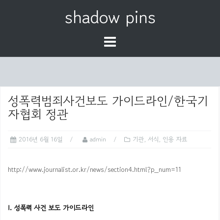
S
shadow pins
k
i
p
t
o
c
o
성폭력범죄사건보도 가이드라인/한국기
n
자협회 정관
t
e
2016년 6월 16일
admin
기관
,
서식
,
인용 자료
n
t
http://www.journalist.or.kr/news/section4.html?p_num=11
Ⅰ. 성폭력 사건 보도 가이드라인