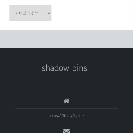
카
테
고
리
shadow pins
https://litt.ly/splink