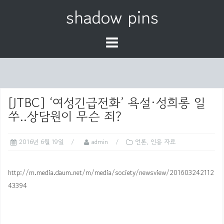
S
shadow pins
k
i
p
t
o
c
o
[JTBC] ‘여성긴급전화’ 욕설·성희롱 일
n
쑤..상담원이 무슨 죄?
t
e
2016년 6월 19일
admin
언론
,
인용 자료
n
t
http://m.media.daum.net/m/media/society/newsview/201603242112
43394