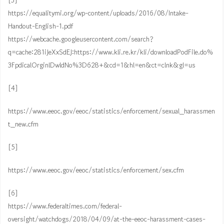
[3]
https://equalitymi.org/wp-content/uploads/2016/08/Intake-
Handout-English-1.pdf
https://webcache.googleusercontent.com/search?
q=cache:281iJeXxSdEJ:https://www.kli.re.kr/kli/downloadPodFile.do%
3FpdicalOrginlDwldNo%3D628+&cd=1&hl=en&ct=clnk&gl=us
[4]
https://www.eeoc.gov/eeoc/statistics/enforcement/sexual_harassmen
t_new.cfm
[5]
https://www.eeoc.gov/eeoc/statistics/enforcement/sex.cfm
[6]
https://www.federaltimes.com/federal-
oversight/watchdogs/2018/04/09/at-the-eeoc-harassment-cases-