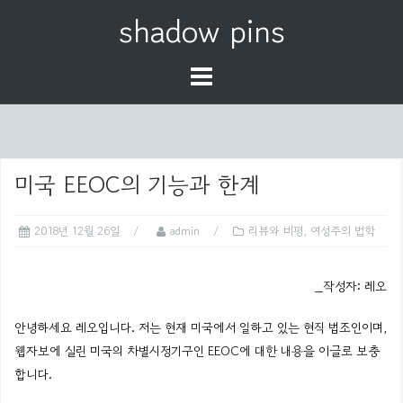
S
shadow pins
k
i
p
t
o
c
o
미국 EEOC의 기능과 한계
n
t
2018년 12월 26일
admin
리뷰와 비평
,
여성주의 법학
e
n
_작성자: 레오
t
안녕하세요 레오입니다. 저는 현재 미국에서 일하고 있는 현직 법조인이며,
웹자보에 실린 미국의 차별시정기구인 EEOC에 대한 내용을 이글로 보충
합니다.