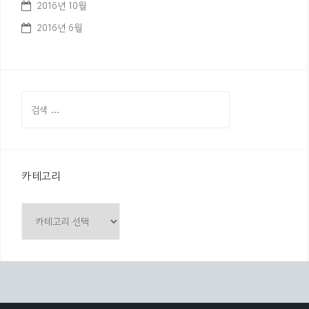
2016년 10월
2016년 6월
검
색
:
카테고리
카
테
고
리