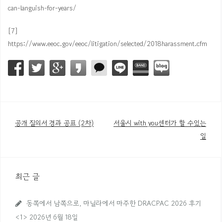
can-languish-for-years/
[7]
https://www.eeoc.gov/eeoc/litigation/selected/2018harassment.cfm
공개 질의서 경과 공표 (2차)
서울시 with you센터가 할 수있는
글
일
내
비
최근 글
게
이
동쪽에서 남쪽으로, 마닐라에서 마주한 DRACPAC 2026 후기
션
<1>
2026년 6월 18일