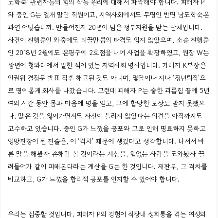
도학숙
’ 관련자들의 힘의 작동 원리에 대해서 파악해야 합니다. 피해자
P
와
증인
G는
일개 말단 직원이고, 지역사회에서도 무명인 반면
남도학숙은
과연
어떻습니까.
만들어진지
20년이 넘은 정부지원을 받는 단체입니다.
사건이 진행중인 와중에도 티끌만큼의 타격도 입지 않았으며, 소송 진행중
인 2018년 2월에도 은평구에 2호점을 내어 사업을 확장하였고, 원장
W는
왕년에 청와대에서 일한 적이 있는 지역사회 명사입니다. 가해자
K부장은
인권위 결정문 발표 직후 해고된 것도 아니며, 몇달이나 지나 ‘
정년퇴직’으
로
명예롭게 회사를 나갔습니다. 그런데 피해자
P는
숱한 괴롭힘 끝에 5년
여의 시간 동안 몸과 마음에 병을 얻고, 그에 합당한 보상도 받지 못했으
나, 많은 것을 잃어가면서도 자신이 틀리지 않았다는 의견을 아직까지도
고수하고 있습니다. 증인
G가
느꼈을 공포와 그로 인해 명료하지 못하고
엉망진창이 된 진술은, 이 ‘격차’ 때문에 생겼다고 생각합니다. 나서서 바
른 말을
해봤자
손해만 볼 것이라는 계산을, 힘없는 사람을
도와봤자
끌
려들어가 같이
피해본다라는
계산을
G는
한 것입니다. 재판부, 그 격차를
비교하고,
G가
느꼈을 합리적 공포를 인지할 수 있어야 합니다.
우리는
집중할
것입니다
.
피해자
P의
경험이
직장내 성희롱을 겪는 여성의