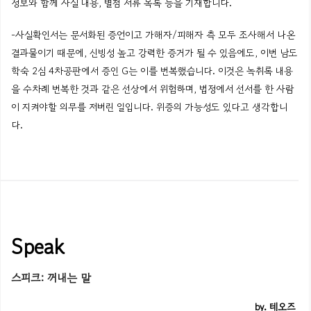
정보와
함께
사실
내용
,
별첨
서류
목록
등을
기재합니다
.
-사실확인서는 문서화된 증언이고 가해자/피해자 측 모두 조사해서 나온
결과물이기 때문에, 신빙성 높고 강력한 증거가 될 수 있음에도, 이번
남도
학숙
2심 4차공판에서 증인
G는
이를 번복했습니다. 이것은
녹취록
내용
을 수차례 번복한 것과 같은 선상에서 위험하며, 법정에서 선서를 한 사람
이 지켜야할 의무를 저버린 일입니다. 위증의 가능성도 있다고 생각합니
다.
Speak
스피크: 꺼내는 말
by
.
테오즈