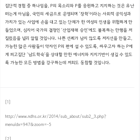
집단적
경험
중
하나임을
,
P의
목소리와
P를
응원하고 지지하는 것은
유난
떠는게
아님을, 국민의 세금으로 운영되며 ‘
장학’이라는
사회적 공익성과
가치가 있는 사업에 손을 대고 있는 단체가 한 여성의 인생을 위험하게 만
들었으며, 심지어 국가의 결정인 ‘산업재해
승인’에도
불복하는 만행을 저
질렀음을 널리 알릴 것입니다. 나쁜 선례가 남지 않도록 저지선을 만들고,
가능한 많은 사람들이 약자인
P의
편에 설 수 있도록, 싸우고자 하는
P에
게
피고집단 ‘
남도학숙’을
상대할 만한 에너지와 지지기반이 생길 수 있도
록 가능한 모든 방법을 강구하는데 저희도 동참할 것입니다.
[1]
http://www.ndhs.or.kr/2014/sub_about/sub2_3.php?
menuidx=947&zoom=-5
[2]