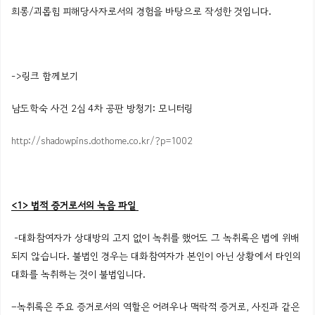
희롱/괴롭힘
피해당사자로서의
경험을 바탕으로 작성한 것입니다.
->링크 함께보기
남도학숙 사건 2심 4차 공판 방청기: 모니터링
http://shadowpins.dothome.co.kr/?p=1002
<1>
법적
증거로서의
녹음 파일
-대화참여자가
상대방의
고지
없이
녹취를
했어도
그
녹취록은
법에
위배
되지
않습니다.
불법인
경우는
대화참여자가
본인이
아닌
상황에서
타인의
대화를
녹취하는 것이
불법입니다
.
–
녹취록은
주요
증거로서의
역할은
어려우나
맥락적 증거로
,
사진과
같은