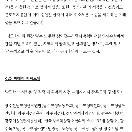
준)을 지출한 것으로 알려져 있
음
. 또한 ‘
공공기관’의
성격을 가졌음에도,
근로복지공단에 이미 승인된 산재에 대해 취소처분 소송을 제기하는 이례
성을 보여주고 있
음
.
[3]
-남도학숙의 원장
W는
노무현 참여정부시절 대통령비서실 인사수석비서
관을 지낸 이력이 있는, 지역의 영향력
있고 신뢰받는 명사로,
그
에
맞서
‘
적극적으로 싸울 사람이 없다
’
라는 평
[4]
이 나오는 실정.
<2> 피해자 지지모임
남도학숙
성희롱
및
직장
내
괴롭힘
사건
피해자지지
광주모임 구성
[5]
:
광주전남여성단체연합
(
광주여성노동자회
,
광주여성의전화
,
광주여성장애
인연대
,
광주여성민우회
,
광주여성회
,
전남여성장애인연대
,
광주여성센터
,
광주여성인권지원센터
),
전국성폭력상담소협의회
소속
132
개
상담소
,
광
주녹색당
,
광주여성
–
엄마
민중당
,
노동당
광주시당
,
정의당
광주시당
여