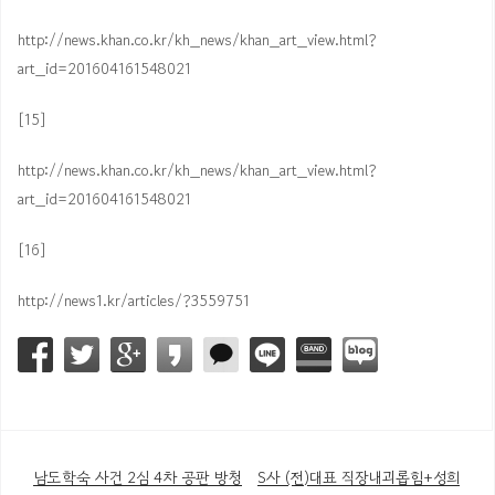
http://news.khan.co.kr/kh_news/khan_art_view.html?
art_id=201604161548021
[15]
http://news.khan.co.kr/kh_news/khan_art_view.html?
art_id=201604161548021
[16]
http://news1.kr/articles/?3559751
남도학숙 사건 2심 4차 공판 방청
S사 (전)대표 직장내괴롭힘+성희