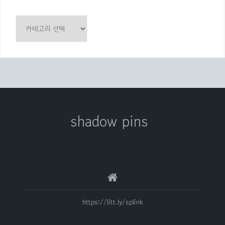
카
테
고
리
shadow pins
https://litt.ly/splink