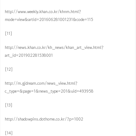
http://www.weekly.khan.co.kr/khnm.html?
mode=view&artid=201606281001231&code=115
[11]
http://news.khan.co.kr/kh_news/khan_art_view.html?
art_id=201902281538001
[12]
http://m.gjdream.com/news_view.html?
c_type=&page=1&news_type=201&uid=493958
[13]
http://shadowpins.dothome.co.kr/?p=1002
[14]