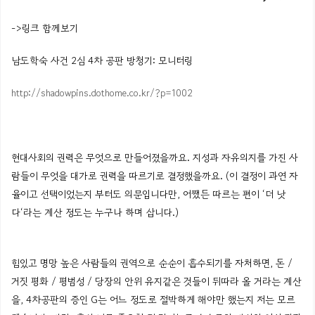
->링크 함께보기
남도학숙 사건 2심 4차 공판 방청기: 모니터링
http://shadowpins.dothome.co.kr/?p=1002
현대사회의
권력은
무엇으로
만들어졌을까요
.
지성과
자유의지를
가진
사
람들이
무엇을
대가로
권력을
따르기로
결정했을까요
.
(
이
결정이
과연
자
율이고
선택이었는지
부터도
의문입니다만
,
어쨌든
따르는
편이
‘
더
낫
다
‘
라는
계산
정도는
누구나
하며
삽니다
.)
힘있고 명망
높은
사람들의
권역으로
순순이
흡수되기를
자처하면
,
돈
/
거짓
평화
/
평범성
/
당장의
안위
유지같은
것들이
뒤따라
올
거라는
계산
을
, 4
차공판의
증인
G는
어느
정도로
절박하게
해야만
했는지
저는
모르