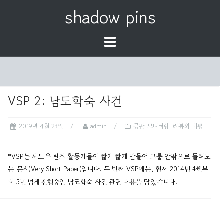
S
shadow pins
k
i
p
t
o
c
o
VSP 2: 남도학숙 사건
n
t
2019년 4월 28일
admin
공판 모니터링
,
리뷰와 비평
e
n
*VSP는 셰도우 핀즈 활동가들이 짧게 짧게 만들어 그룹 안팎으로 돌려보
t
는 문서(Very Short Paper)입니다. 두 번째 VSP에는, 현재 2014년 4월부
터 5년 넘게 진행중인 남도학숙 사건 관련 내용을 담았습니다.