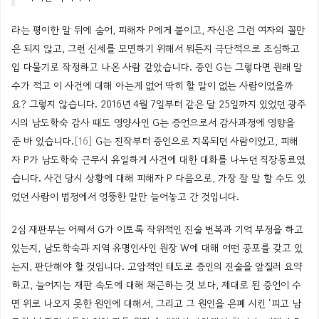
라는
평이한 말 뒤에 숨어,
피해자
P
에게
붙이고
,
자신은
그런
여자의
꼴만
은 되지 않고, 그런 신세를 모면하기 위해서 뭐든지
극단적으로
조심하고
입
다물기로
작정하고
나온
사람
같았습니다
. 증인
G는
그렇다면 원래 말
수가 적고 이 사건에 대해
아는게
없어 딱히 할 말이 없는 사람이었을까
요? 그렇지 않습니다. 2016년 4월 7일부터 같은 달 25일까지 있었던 광주
시의
남도학숙
감사 때도 영양사인
G는
증언으로서
감사과정에 영향을
준 바 있습니다.
[16]
G는
진작부터 증인으로 지목되던 사람이었고, 피해
자
P가
남도학숙
근무시
유일하게 사건에 대한 대화를 나누던 직장동료였
습니다. 사건 당시 상황에 대해 피해자
P
다음으로, 가장 잘 말 할 수도 있
었던 사람이 법정에서 엉뚱한 말만 늘어놓고 간 것입니다.
2심 재판부는 어째서
G가
이토록 작위적인 진술 번복과 기억 부정을 하고
있는지,
남도학숙과
지역 유명인사인 원장
W에
대해 어떤 공포를 갖고 있
는지, 판단해야 할 것입니다. 고압적인 태도로 증인의 진술을 앞질러 요약
하고, 늘어지는 재판 속도에 대해 채근하는 것 보다, 제대로 된 증언이 수
면 위로 나오지 못한 원인에 대해서, 그리고 그 원인을
은폐 시킨
‘피고
남