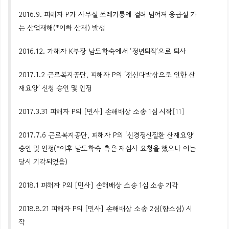
2016.9.
피해자
P
가
사무실 쓰레기통에 걸려 넘어져 응급실 가
는 산업재해(*이하 산재) 발생
2016.12.
가해자
K
부장
남도학숙에서 ‘
정년퇴직’으로
퇴사
2017.1.2
근로복지공단
,
피해자
P
의
‘
전신타박상으로
인한 산
재요양’ 신청 승인 및 인정
2017.3.31
피해자
P의
[민사] 손해배상 소송
1
심
시작
[11]
2017.7.6
근로복지공단
,
피해자
P의
‘
신경정신질환
산재요양’
승인 및 인정(*이후
남도학숙
측은 재심사 요청을 했으나 이는
당시 기각되었음)
2018.1
피해자
P의
[민사] 손해배상 소송
1심 소송 기각
2018.8.21
피해자
P의
[민사] 손해배상 소송
2
심(항소심)
시
작