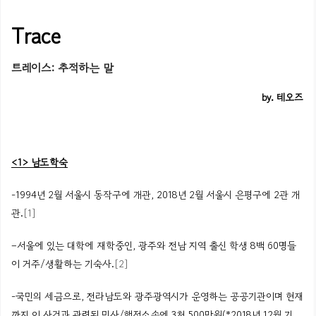
T
race
트레이스: 추적하는 말
by
.
테오즈
<1>
남도학숙
-1994년 2월 서울시 동작구에 개관, 2018년 2월
서울시
은평
구에 2관
개
관
.
[1]
–
서울에
있는
대학에
재학중인
,
광주와
전남
지역
출신
학생
8백 60명
들
이
거주
/
생활하는
기숙사.
[2]
-국민의 세금으로, 전라남도와 광주광역시가 운영하는 공공기관이며 현재
까지 이 사건과 관련된 민사/행정소송에 3천 500만원(*2018년 12월 기