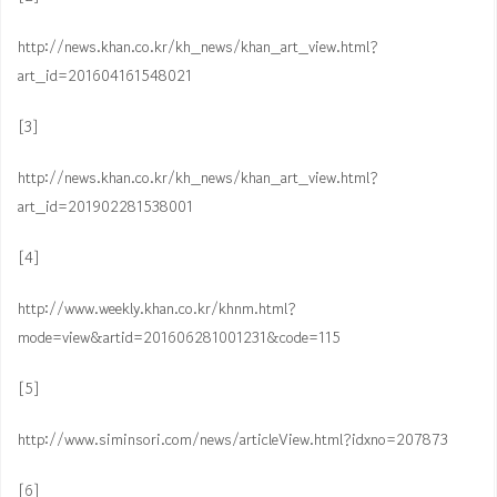
http://news.khan.co.kr/kh_news/khan_art_view.html?
art_id=201604161548021
[3]
http://news.khan.co.kr/kh_news/khan_art_view.html?
art_id=201902281538001
[4]
http://www.weekly.khan.co.kr/khnm.html?
mode=view&artid=201606281001231&code=115
[5]
http://www.siminsori.com/news/articleView.html?idxno=207873
[6]