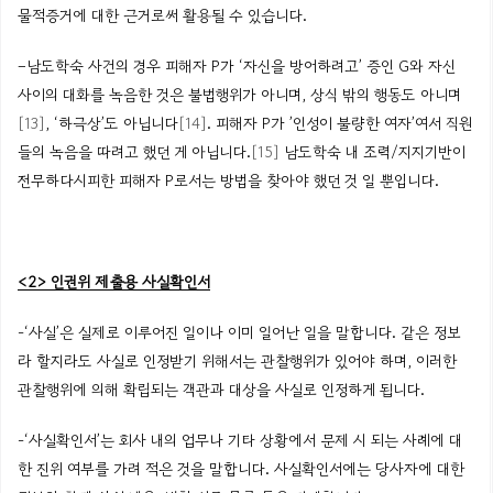
물적증거에
대한
근거로써
활용될 수
있습니다
.
–
남도학숙
사건의 경우 피해자
P가
‘자신을 방어하려고’ 증인
G와
자신
사이의 대화를 녹음한 것은 불법행위가 아니며, 상식 밖의 행동도 아니며
[13]
, ‘
하극상’도
아닙니다
[14]
. 피해자
P가
’인성이 불량한
여자’여서
직원
들의 녹음을 따려고 했던 게 아닙니다.
[15]
남도학숙
내 조력/지지기반이
전무하다시피한
피해자
P로서는
방법을 찾아야 했던 것
일 뿐입니다
.
<2> 인권위 제출용 사실확인서
-‘사실’은
실제로
이루어진
일이나
이미
일어난
일을
말합니다
.
같은
정보
라
할지라도
사실로
인정받기
위해서는
관찰행위가
있어야
하며
,
이러한
관찰행위에
의해
확립되는
객관과
대상을
사실로
인정하게
됩니다
.
-‘
사실확인서’는
회사
내의
업무나
기타
상황에서
문제
시
되는
사례에
대
한
진위
여부를
가려
적은
것을
말합니다
.
사실확인서에는
당사자에
대한