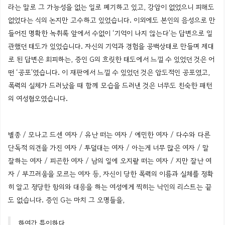
라는
말로 그 가능성을 없는 일로 폐기하고 있고, 강압이 없었으니 피해도
없었다는 식의 논지만 고수하고 있었습니다. 이외에도 본인의 음성으로 만
들어진 명확한
녹취록
앞에서 수없이 ‘기억이 나지
않는다’는
답변으로 일
관했던 태도가 있었습니다.
자신의 기억과 경험을 공백상태로 만들며 제대
로 된 답변은 회피하는, 증인
G의
흐릿한 태도에서 느낄 수 있었던 것은 어
떤 ‘
공포’였습니다
.
이
재판에서
느낄
수
있었던
것은
압도적인
공포였고
,
폭력의
실체가
드러났을
때
함께
모습을
드러낸
것은
너무도
친숙한
패턴
의
여성혐오였습니다
.
별종 /
모나고
드센
여자 /
유난
떠는
여자 /
예민한
여자 /
다수와 다른
단독적 의견을 가진 여자 /
투덜대는
여자 /
아는게
너무
많은
여자 /
말
잘하는
여자 /
피곤한
여자 /
남의
일에
오지랖
떠는
여자 /
지만
잘난
여
자 /
부끄러움을
모르는
여자 등, 자신이
당한
폭력의
이름과 실체를 정확
히
알고
정당한
항의와
대응을
하는
여성에게
찍히는
낙인의
리스트는
끝
도
없습니다
.
증인
G는
마치
그
오명들을,
하여간
특이하다