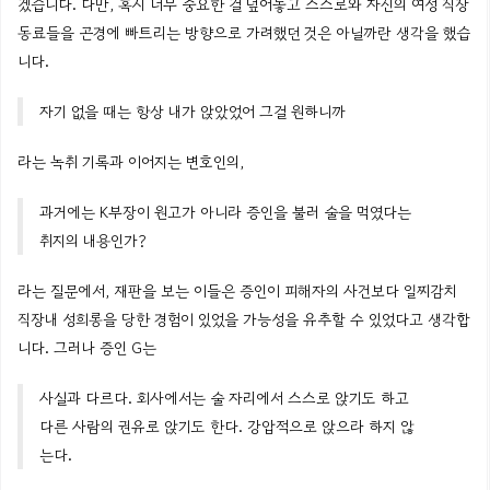
겠습니다
.
다만
,
혹시
너무
중요한
걸
덮어놓고
스스로와
자신의
여성
직장
동료들을
곤경에
빠트리는
방향으로
가려했던
것은
아닐까란
생각을
했습
니다
.
자기
없을
때는
항상
내가
앉았었어
그걸
원하니까
라는
녹취 기록과 이어지는 변호인의,
과거에는
K
부장이
원고가
아니라
증인을
불러
술을
먹였다는
취지의
내용인가
?
라는
질문에서, 재판을 보는 이들은 증인이 피해자의 사건보다 일찌감치
직장내 성희롱을 당한 경험이 있었을 가능성을 유추할 수 있었다고 생각합
니다. 그러나 증인
G는
사실과
다르다
.
회사에서는
술
자리에서
스스로
앉기도
하고
다른
사람의
권유로
앉기도
한다
.
강압적으로
앉으라
하지
않
는다
.