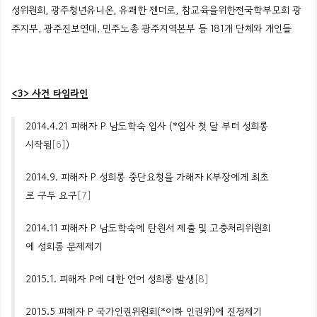
성위원회
,
광주청년유니온
,
유쾌한
젠더로
,
참교육을위한전국학부모회
광
주지부
,
광주진보연대
,
민주노총
광주지역본부
등
181
개
단체와
개인들
<
3
> 사건
타임라인
2014.4.21
피해자
P
남도학숙
입사 (*입사 첫
달
부터
성희롱
시작됨
[6]
)
2014.9. 피해자
P
성희롱 중단요청을 가해자
K
부장에게
최초
로 구두 요구
[7]
2014.11 피해자
P
남도학숙에
탄원서 제출 및 고충처리위원회
에 성희롱 문제제기
2015.1. 피해자
P
에
대한 언어 성희롱 발생
[8]
2015.5
피해자
P
국가인권위원회(*이하 인권위)에 진정제기