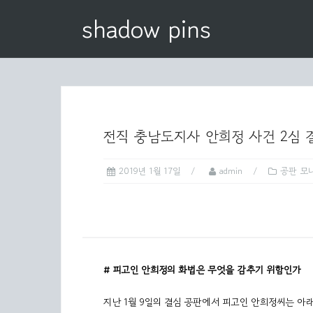
S
shadow pins
k
i
p
t
o
c
전직 충남도지사 안희정 사건 2심 결
o
n
2019년 1월 17일
admin
공판 모
t
e
n
t
#
피고인 안희정의 화법은 무엇을 감추기 위함인가
지난 1월 9일의 결심 공판에서 피고인 안희정씨는 아