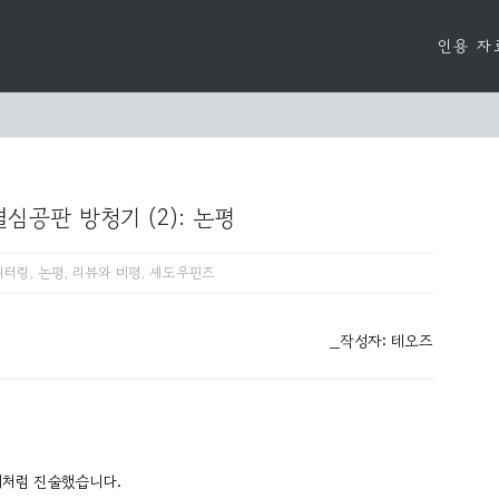
인용 자
심공판 방청기 (2): 논평
니터링
,
논평
,
리뷰와 비평
,
셰도우핀즈
_작성자: 테오즈
래처럼 진술했습니다.