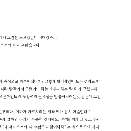
이때라서 그런진 모르겠는데, 4대강과…
페이스북에 이미 써놨습니다.
의 과정으로 이루어집니까? 그렇게 필터링없이 모두 선의로 받
니라 딸같아서 그랬어~’ 라는 소름끼치는 말을 아 그랬냐며
 오픈마인드와 포용력의 필요성을 말씀하시려는것 같은데 그건
진부하다. 게다가 가르치려는 저 태도가 몹시 거슬린다.”
확하게 말하면 논리가 부족한 것이지요. 손석희씨가 그 정도 논리
 “내 페이스북에 다 써놨으니 읽어봐라” 는 식으로 답하시니