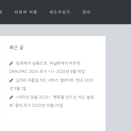
료
리뷰와 비평
셰도우핀즈
관리
최근 글
동쪽에서 남쪽으로, 마닐라에서 마주한
DRACPAC 2026 후기 <1>
2026년 6월 18일
길거리 괴롭힘 지도 서비스 업데이트 안내
2026
년 3월 1일
<지리산 포럼 2025> ‘변화를 만드는 지도 발표
회’ 참석 후기
2025년 10월 25일