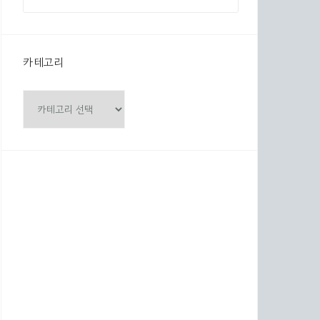
색
:
카테고리
카
테
고
리